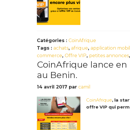
Catégories :
CoinAfrique
Tags :
achats
,
afrique
,
application mobi
commerce
,
Offre VIP
,
petites annonces
CoinAfrique lance en
au Benin.
14 avril 2017
par
camil
CoinAfrique
, la st
offre VIP qui perm