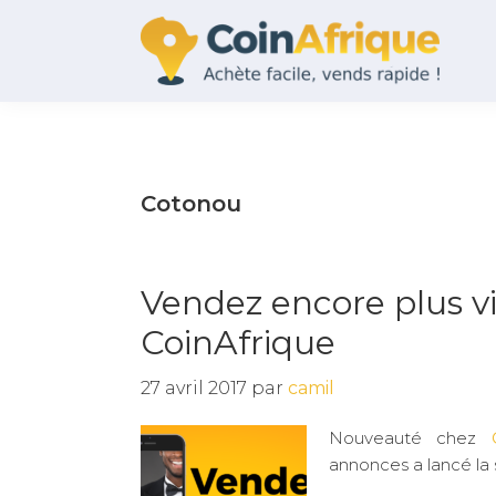
Skip
Skip
Skip
Skip
to
to
to
to
primary
main
primary
footer
navigation
content
sidebar
CoinAfrique
Achète
facile,
Vends
rapide
Cotonou
Vendez encore plus vit
CoinAfrique
27 avril 2017
par
camil
Nouveauté chez
annonces a lancé la