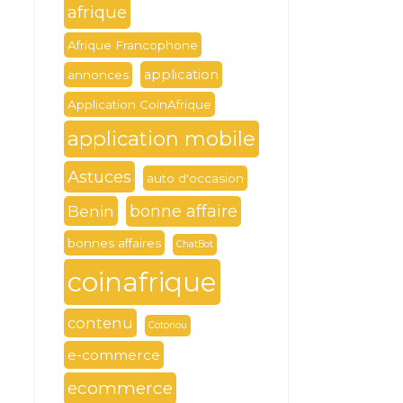
afrique
Afrique Francophone
application
annonces
Application CoinAfrique
application mobile
Astuces
auto d'occasion
Benin
bonne affaire
bonnes affaires
ChatBot
coinafrique
contenu
Cotonou
e-commerce
ecommerce