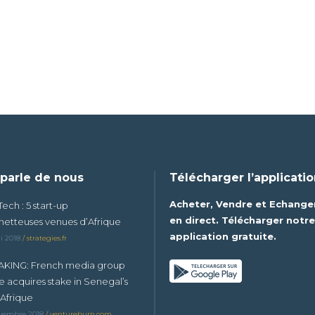
parle de nous
Télécharger l’applicati
Acheter, Vendre et Echange
Tech : 5 start-up
en direct. Télécharger notr
etteuses venues d’Afrique
application gratuite.
i 2018
/
strategies.fr
KING: French media group
e acquires stake in Senegal’s
Afrique
vembre 2018
/
ventureburn.com