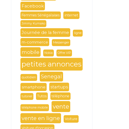
Facebook
Femmes Sénégalaises
internet
Jimmy Kumako
Journée de la femme
ligne
m-commerce
Messenger
mobile
Nokia
Offre VIP
petites annonces
Senegal
quotidien
startups
smartphone
Tutos
téléphone
tutoriel
vente
téléphone mobile
vente en ligne
Voiture
Voiture d'occasion