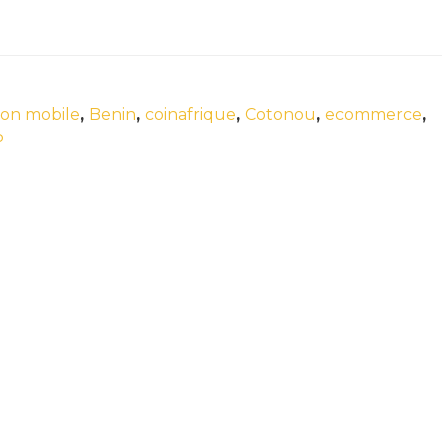
ion mobile
,
Benin
,
coinafrique
,
Cotonou
,
ecommerce
,
P