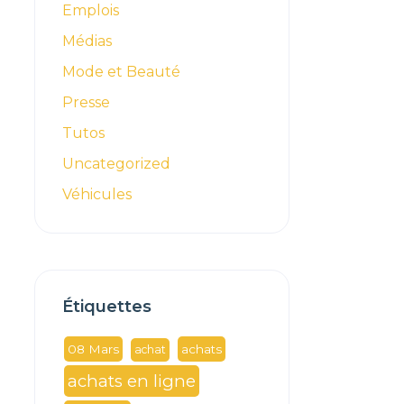
Emplois
Médias
Mode et Beauté
Presse
Tutos
Uncategorized
Véhicules
Étiquettes
08 Mars
achats
achat
achats en ligne