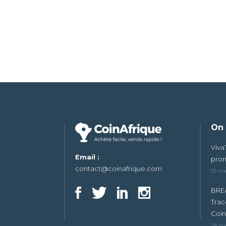
Footer
On 
Viva
Email :
prom
contact@coinafrique.com
25 ma
BREA
Trac
Coin
28 no